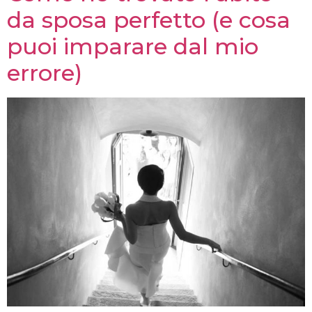
da sposa perfetto (e cosa
puoi imparare dal mio
errore)