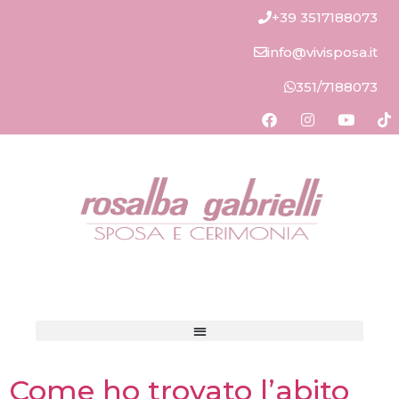
+39 3517188073
info@vivisposa.it
351/7188073
Come ho trovato l’abito