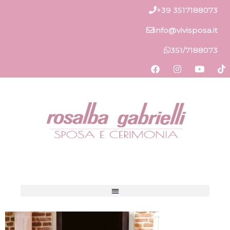
+39 3517188073
info@vivisposa.it
351/7188073