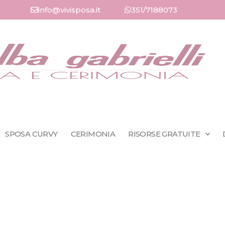
info@vivisposa.it
351/7188073
SPOSA CURVY
CERIMONIA
RISORSE GRATUITE