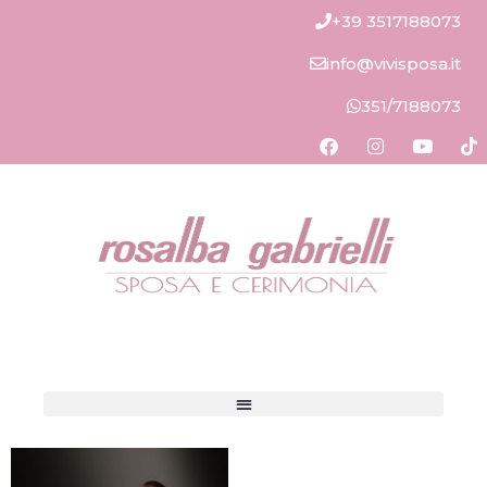
+39 3517188073
info@vivisposa.it
351/7188073