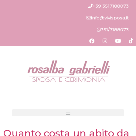
+39 3517188073
info@vivisposa.it
351/7188073
Quanto costa un abito da