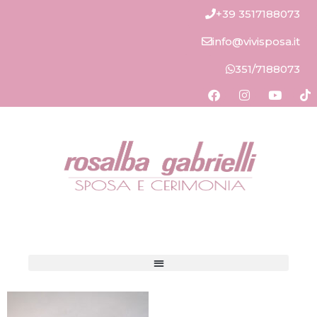
+39 3517188073
info@vivisposa.it
351/7188073