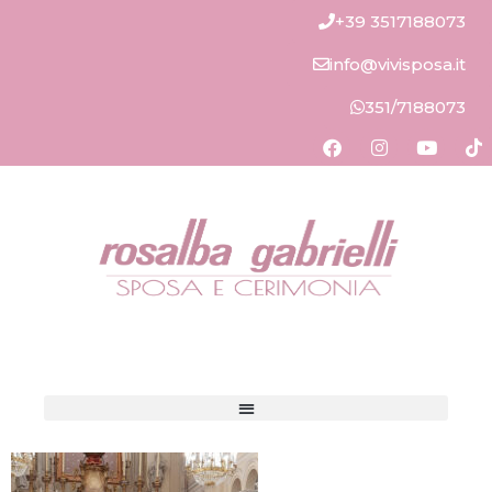
+39 3517188073
info@vivisposa.it
351/7188073